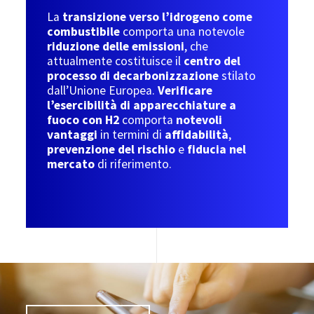
La
transizione verso l’idrogeno come
combustibile
comporta una notevole
riduzione delle emissioni
, che
attualmente costituisce il
centro del
processo di decarbonizzazione
stilato
dall’Unione Europea.
Verificare
l’esercibilità di apparecchiature a
fuoco con H2
comporta
notevoli
vantaggi
in termini di
affidabilità
,
prevenzione del rischio
e
fiducia nel
mercato
di riferimento.