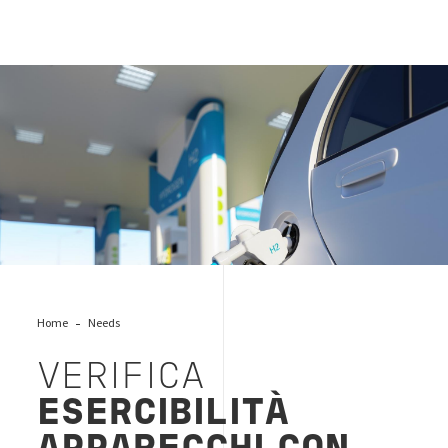
idrogeno-carica-auto-combustibileH2
Home
Needs
VERIFICA
ESERCIBILITÀ